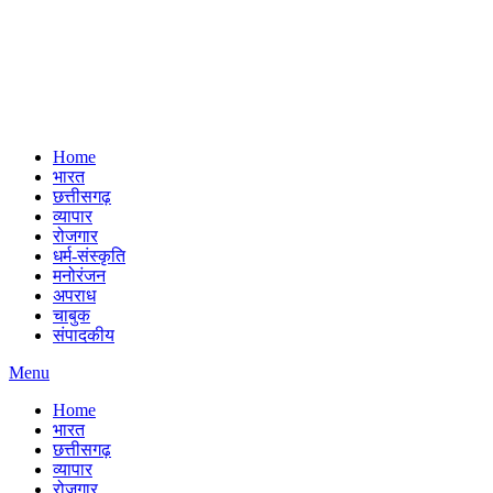
Home
भारत
छत्तीसगढ़
व्यापार
रोजगार
धर्म-संस्कृति
मनोरंजन
अपराध
चाबुक
संपादकीय
Menu
Home
भारत
छत्तीसगढ़
व्यापार
रोजगार