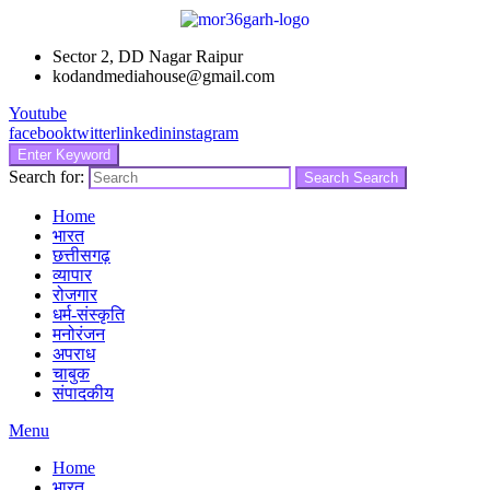
Sector 2, DD Nagar Raipur
kodandmediahouse@gmail.com
Youtube
facebook
twitter
linkedin
instagram
Enter Keyword
Search for:
Search
Search
Home
भारत
छत्तीसगढ़
व्यापार
रोजगार
धर्म-संस्कृति
मनोरंजन
अपराध
चाबुक
संपादकीय
Menu
Home
भारत