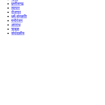
छत्तीसगढ़
व्यापार
रोजगार
धर्म-संस्कृति
मनोरंजन
अपराध
चाबुक
संपादकीय