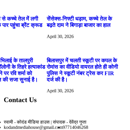
 से कच्चे तेल में लगी
सेंसेक्स-निफ्टी धड़ाम, कच्चे तेल के
ार पहुंचा ब्रेंट क्रूड
बढ़ते दाम ने बिगाड़ा बाजार का हाल
6
April 30, 2026
भिलाई के तालपुरी
बिलासपुर में चलती स्कूटी पर कपल के
ोनी के तिहरे हत्याकांड
रोमांस का वीडियो वायरल होते ही कोनी
ने पर रवि शर्मा को
पुलिस ने स्कूटी नंबर ट्रेस कर FIR
त की सजा सुनाई है।
दर्ज की है।
6
April 30, 2026
Contact Us
स्वामी - कोदंड मीडिया हाउस | संपादक - देवेंद्र गुप्ता
kodandmediahouse@gmail.com
97714046268