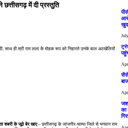
छत्तीसगढ़ में दी प्रस्तुति
पीस
आरो
खुद
Jul
ट्र
ि दी. साथ ही श्री राम लला के मोहक रूप को निहारते उनके बाल अठखेलियों
पहुं
Apr
सें
बाज
Apr
जशप
का 
गिर
ता शबरी के जूठे बेर खाए –
छत्तीसगढ़ के जांजगीर-चाम्पा जिले से भगवान राम
Apr