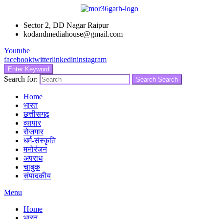
Sector 2, DD Nagar Raipur
kodandmediahouse@gmail.com
Youtube
facebook
twitter
linkedin
instagram
Enter Keyword
Search for:
Search
Search
Home
भारत
छत्तीसगढ़
व्यापार
रोजगार
धर्म-संस्कृति
मनोरंजन
अपराध
चाबुक
संपादकीय
Menu
Home
भारत