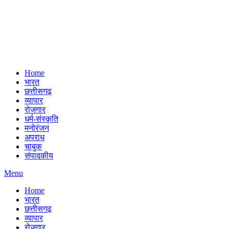
Home
भारत
छत्तीसगढ़
व्यापार
रोजगार
धर्म-संस्कृति
मनोरंजन
अपराध
चाबुक
संपादकीय
Menu
Home
भारत
छत्तीसगढ़
व्यापार
रोजगार