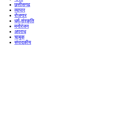
छत्तीसगढ़
व्यापार
रोजगार
धर्म-संस्कृति
मनोरंजन
अपराध
चाबुक
संपादकीय