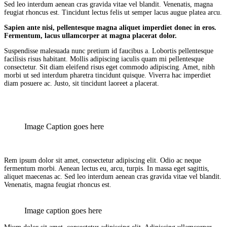
Sed leo interdum aenean cras gravida vitae vel blandit. Venenatis, magna
feugiat rhoncus est. Tincidunt lectus felis ut semper lacus augue platea arcu.
Sapien ante nisi, pellentesque magna aliquet imperdiet donec in eros.
Fermentum, lacus ullamcorper at magna placerat dolor.
Suspendisse malesuada nunc pretium id faucibus a. Lobortis pellentesque
facilisis risus habitant. Mollis adipiscing iaculis quam mi pellentesque
consectetur. Sit diam eleifend risus eget commodo adipiscing. Amet, nibh
morbi ut sed interdum pharetra tincidunt quisque. Viverra hac imperdiet
diam posuere ac. Justo, sit tincidunt laoreet a placerat.
Image Caption goes here
Rem ipsum dolor sit amet, consectetur adipiscing elit. Odio ac neque
fermentum morbi. Aenean lectus eu, arcu, turpis. In massa eget sagittis,
aliquet maecenas ac. Sed leo interdum aenean cras gravida vitae vel blandit.
Venenatis, magna feugiat rhoncus est.
Image caption goes here