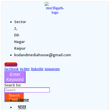
Sector
2,
DD
Nagar
Raipur
kodandmediahouse@gmail.com
Youtube
facebook
twitter
linkedin
instagram
Enter
Keyword
Search for:
Search
Home
Search
भारत