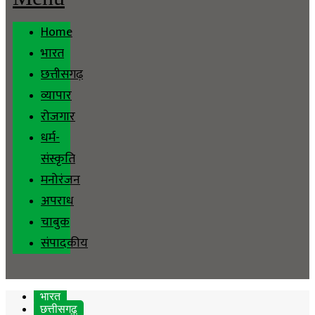
Home
भारत
छत्तीसगढ़
व्यापार
रोजगार
धर्म-
संस्कृति
मनोरंजन
अपराध
चाबुक
संपादकीय
भारत
छत्तीसगढ़