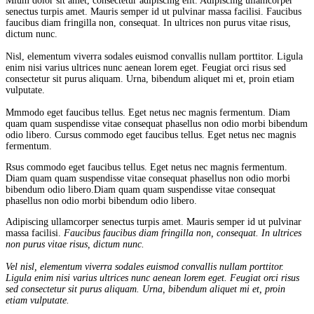
Mium dolor sit amet, consectetur adipiscing elit. Adipiscing ullamcorper
senectus turpis amet. Mauris semper id ut pulvinar massa facilisi. Faucibus
faucibus diam fringilla non, consequat. In ultrices non purus vitae risus,
dictum nunc.
Nisl, elementum viverra sodales euismod convallis nullam porttitor. Ligula
enim nisi varius ultrices nunc aenean lorem eget. Feugiat orci risus sed
consectetur sit purus aliquam. Urna, bibendum aliquet mi et, proin etiam
vulputate.
Mmmodo eget faucibus tellus. Eget netus nec magnis fermentum. Diam
quam quam suspendisse vitae consequat phasellus non odio morbi bibendum
odio libero. Cursus commodo eget faucibus tellus. Eget netus nec magnis
fermentum.
Rsus commodo eget faucibus tellus. Eget netus nec magnis fermentum.
Diam quam quam suspendisse vitae consequat phasellus non odio morbi
bibendum odio libero.Diam quam quam suspendisse vitae consequat
phasellus non odio morbi bibendum odio libero.
Adipiscing ullamcorper senectus turpis amet. Mauris semper id ut pulvinar
massa facilisi.
Faucibus faucibus diam fringilla non, consequat. In ultrices
non purus vitae risus, dictum nunc.
Vel nisl, elementum viverra sodales euismod convallis nullam porttitor.
Ligula enim nisi varius ultrices nunc aenean lorem eget. Feugiat orci risus
sed consectetur sit purus aliquam. Urna, bibendum aliquet mi et, proin
etiam vulputate.