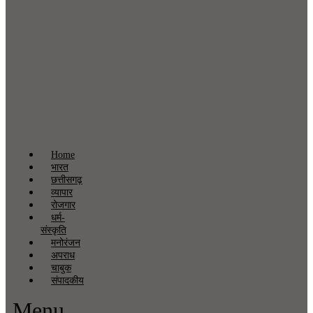
Home
भारत
छत्तीसगढ़
व्यापार
रोजगार
धर्म-
संस्कृति
मनोरंजन
अपराध
चाबुक
संपादकीय
Menu