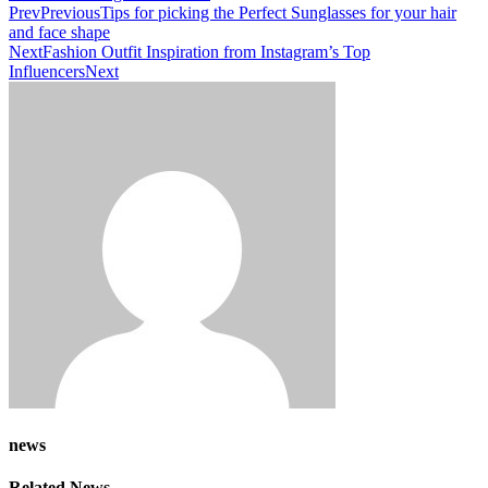
Prev
Previous
Tips for picking the Perfect Sunglasses for your hair
and face shape
Next
Fashion Outfit Inspiration from Instagram’s Top
Influencers
Next
news
Related News