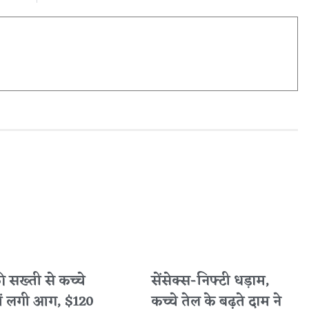
 की सख्ती से कच्चे
सेंसेक्स-निफ्टी धड़ाम,
में लगी आग, $120
कच्चे तेल के बढ़ते दाम ने