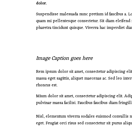
dolor.
Suspendisse malesuada nunc pretium id faucibus a. Lobo
quam mi pellentesque consectetur. Sit diam eleifend
pharetra tincidunt quisque. Viverra hac imperdiet diam 
Image Caption goes here
Rem ipsum dolor sit amet, consectetur adipiscing eli
massa eget sagittis, aliquet maecenas ac. Sed leo inte
rhoncus est.
Mium dolor sit amet, consectetur adipiscing elit. Ad
pulvinar massa facilisi. Faucibus faucibus diam fringil
Nisl, elementum viverra sodales euismod convallis nu
eget. Feugiat orci risus sed consectetur sit purus ali