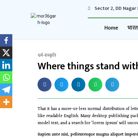
Sector 2, DD Nagar 
Home
भारत
धर्म-संस्कृति
Where things stand with
That it has a more-or-less normal distribution of let
like readable English. Many desktop publishing pac
model text, and a search for ‘lorem ipsum’ will uncove
Sapien ante nisi, pellentesque magna aliquet imper