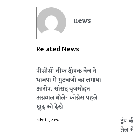
news
Related News
पीसीसी चीफ दीपक बैज ने
भाजपा में गुटबाजी का लगाया
आरोप, सांसद बृजमोहन
अग्रवाल बोले- कांग्रेस पहले
खुद को देखे
ट्रंप
July 15, 2026
तेल 