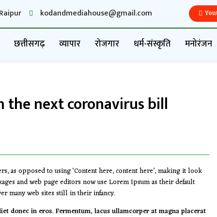
Raipur
kodandmediahouse@gmail.com
You
छत्तीसगढ़
व्यापार
रोजगार
धर्म-संस्कृति
मनोरंजन
 the next coronavirus bill
ters, as opposed to using ‘Content here, content here’, making it look
kages and web page editors now use Lorem Ipsum as their default
r many web sites still in their infancy.
diet donec in eros. Fermentum, lacus ullamcorper at magna placerat