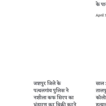
के पार 
April 
जशपुर जिले के
साल 
पत्थलगांव पुलिस ने
तालप
नशीला कफ सिरप का
कॉलोन
भंडारण कर बिक्री करने
हत्या