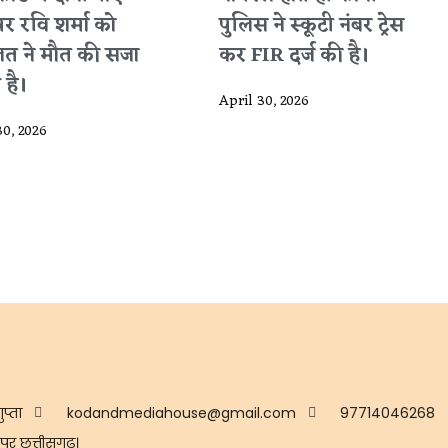
पर रवि शर्मा को
पुलिस ने स्कूटी नंबर ट्रेस
त ने मौत की सजा
कर FIR दर्ज की है।
 है।
April 30, 2026
30, 2026
ुप्ता
kodandmediahouse@gmail.com
97714046268
ुर छत्तीसगढ़।