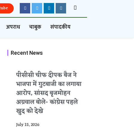
tube
अपराध
चाबुक
संपादकीय
Recent News
पीसीसी चीफ दीपक बैज ने
भाजपा में गुटबाजी का लगाया
आरोप, सांसद बृजमोहन
अग्रवाल बोले- कांग्रेस पहले
खुद को देखे
July 15, 2026