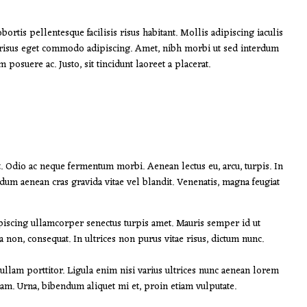
rtis pellentesque facilisis risus habitant. Mollis adipiscing iaculis
 risus eget commodo adipiscing. Amet, nibh morbi ut sed interdum
posuere ac. Justo, sit tincidunt laoreet a placerat.
t. Odio ac neque fermentum morbi. Aenean lectus eu, arcu, turpis. In
rdum aenean cras gravida vitae vel blandit. Venenatis, magna feugiat
ipiscing ullamcorper senectus turpis amet. Mauris semper id ut
la non, consequat. In ultrices non purus vitae risus, dictum nunc.
llam porttitor. Ligula enim nisi varius ultrices nunc aenean lorem
quam. Urna, bibendum aliquet mi et, proin etiam vulputate.