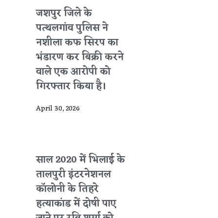
जशपुर जिले के
पत्थलगांव पुलिस ने
नशीला कफ सिरप का
भंडारण कर बिक्री करने
वाले एक आरोपी को
गिरफ्तार किया है।
April 30, 2026
साल 2020 में भिलाई के
तालपुरी इंटरनेशनल
कॉलोनी के तिहरे
हत्याकांड में दोषी पाए