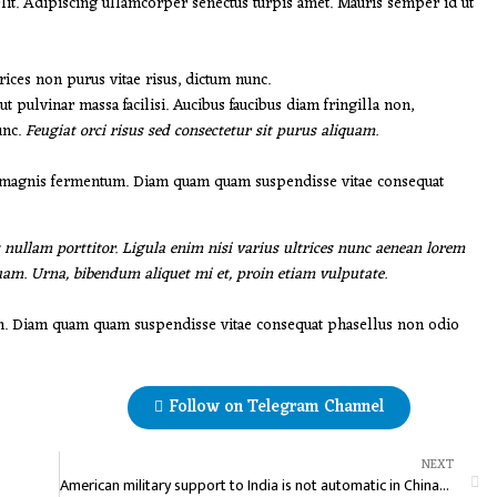
lit. Adipiscing ullamcorper senectus turpis amet. Mauris semper id ut
trices non purus vitae risus, dictum nunc.
 pulvinar massa facilisi. Aucibus faucibus diam fringilla non,
unc.
Feugiat orci risus sed consectetur sit purus aliquam.
c magnis fermentum. Diam quam quam suspendisse vitae consequat
 nullam porttitor. Ligula enim nisi varius ultrices nunc aenean lorem
quam. Urna, bibendum aliquet mi et, proin etiam vulputate.
um. Diam quam quam suspendisse vitae consequat phasellus non odio
Follow on Telegram Channel
NEXT
American military support to India is not automatic in China-India war