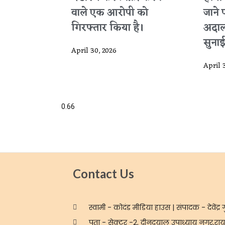
वाले एक आरोपी को
जाने 
गिरफ्तार किया है।
अदाल
सुनाई
April 30, 2026
April 
Contact Us
स्वामी - कोदंड मीडिया हाउस | संपादक - देवेंद्र ग
पता - सेक्टर -2, दीनदयाल उपाध्याय नगर,रायप