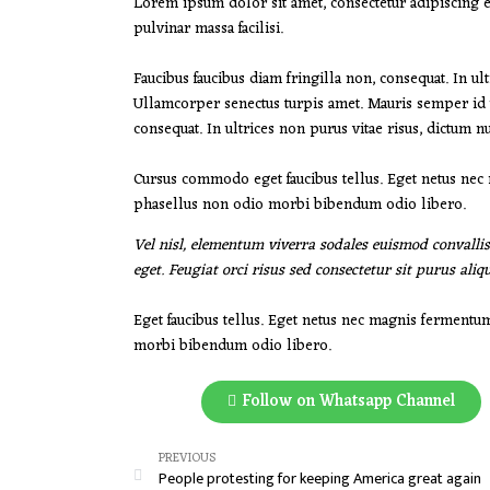
Lorem ipsum dolor sit amet, consectetur adipiscing e
pulvinar massa facilisi.
Faucibus faucibus diam fringilla non, consequat. In ul
Ullamcorper senectus turpis amet. Mauris semper id ut
consequat. In ultrices non purus vitae risus, dictum n
Cursus commodo eget faucibus tellus. Eget netus ne
phasellus non odio morbi bibendum odio libero.
Vel nisl, elementum viverra sodales euismod convallis
eget. Feugiat orci risus sed consectetur sit purus ali
Eget faucibus tellus. Eget netus nec magnis ferment
morbi bibendum odio libero.
Follow on Whatsapp Channel
PREVIOUS
People protesting for keeping America great again