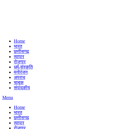
Home
भारत
छत्तीसगढ़
व्यापार
रोजगार
धर्म-संस्कृति
मनोरंजन
अपराध
चाबुक
संपादकीय
Menu
Home
भारत
छत्तीसगढ़
व्यापार
रोजगार