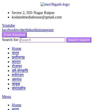
Sector 2, DD Nagar Raipur
kodandmediahouse@gmail.com
Youtube
facebook
twitter
linkedin
instagram
Enter Keyword
Search for:
Search
Search
Home
भारत
छत्तीसगढ़
व्यापार
रोजगार
धर्म-संस्कृति
मनोरंजन
अपराध
चाबुक
संपादकीय
Menu
Home
भारत