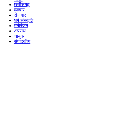
छत्तीसगढ़
व्यापार
रोजगार
धर्म-संस्कृति
मनोरंजन
अपराध
चाबुक
संपादकीय