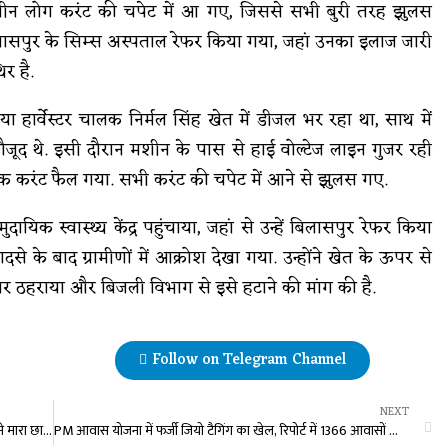
त तीन लोग करंट की चपेट में आ गए, जिससे सभी बुरी तरह झुलस
िलासपुर के सिम्स अस्पताल रेफर किया गया, जहां उनका इलाज जारी
र है.
ा हार्वेस्टर चालक निर्मल सिंह खेत में डीजल भर रहा था, साथ में
जूद थे. इसी दौरान मशीन के पास से हाई वोल्टेज लाइन गुजर रही
नक करंट फैल गया. सभी करंट की चपेट में आने से झुलस गए.
ुदायिक स्वास्थ्य केंद्र पहुंचाया, जहां से उन्हें बिलासपुर रेफर किया
से के बाद ग्रामीणों में आक्रोश देखा गया. उन्होंने खेत के ऊपर से
दार ठहराया और बिजली विभाग से इसे हटाने की मांग की है.
Follow on Telegram Channel
NEXT
राजधानी के दो होटलों में चल रहा था जिस्मफरोशी का धंधा, पुलिस ने मारा छापा, महिला मैनेजर समेत 6 आरोपी गिरफ्तार, संचालक फरार
PM आवास योजना में फर्जी जियो टैगिंग का खेल, रिपोर्ट में 1366 आवासों को दिखाया पूर्ण, लेकिन 400 से ज्यादा मकानों की स्थिति संदिग्ध, सीईओ बोले- होगी कार्रवाई