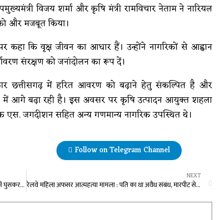
मुख्यमंत्री विजय शर्मा और कृषि मंत्री रामविचार नेताम ने नारियल
प को और मजबूत किया।
पर कहा कि वृक्ष जीवन का आधार हैं। उन्होंने नागरिकों से आह्वान
वरण संरक्षण को जनांदोलन का रूप दें।
रकार छत्तीसगढ़ में हरित आवरण को बढ़ाने हेतु संकल्पित है और
 में आगे बढ़ा रही है। इस अवसर पर कृषि उत्पादन आयुक्त शहला
चालक एस. जगदीशन सहित अन्य गणमान्य नागरिक उपस्थित थे।
Follow on Telegram Channel
NEXT
प्रधानमंत्री मोदी ने कहा – पाकिस्तान ने फिर दुस्साहस किया तो घर में घुसकर मारेंगे, हर देशवासी अपने सैनिकों का ऋणी
रेलवे महिला अफसर आत्महत्या मामला : पति का था अवैध संबंध, मारपीट से परेशान होकर पत्नी ने लगाई फांसी, 10 साल पहले हुई थी लव मैरिज, आरोपी गिरफ्तार