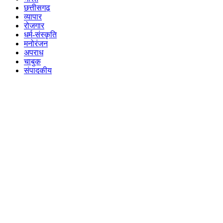
छत्तीसगढ़
व्यापार
रोजगार
धर्म-संस्कृति
मनोरंजन
अपराध
चाबुक
संपादकीय