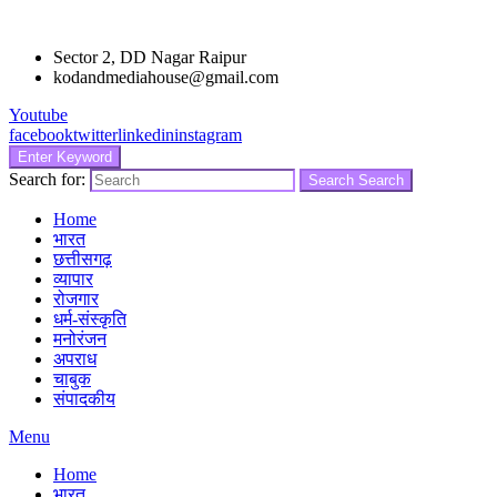
Sector 2, DD Nagar Raipur
kodandmediahouse@gmail.com
Youtube
facebook
twitter
linkedin
instagram
Enter Keyword
Search for:
Search
Search
Home
भारत
छत्तीसगढ़
व्यापार
रोजगार
धर्म-संस्कृति
मनोरंजन
अपराध
चाबुक
संपादकीय
Menu
Home
भारत