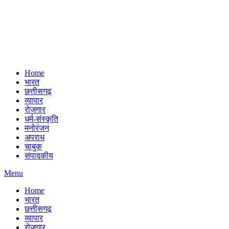
Home
भारत
छत्तीसगढ़
व्यापार
रोजगार
धर्म-संस्कृति
मनोरंजन
अपराध
चाबुक
संपादकीय
Menu
Home
भारत
छत्तीसगढ़
व्यापार
रोजगार