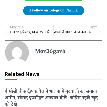
Follow on Telegram Channel
PREVIOUS
NEXT
छत्तीसगढ़ चेंबर चुनाव 2025 : ललित जैसिंघ ने खरीदा फॉर्म, अध्यक्ष पद के लिए कल भरेंगे नामांकन
प्रधानमंत्री आवास योजना केवल ईंट और गारे से बने घरों का कार्यक्रम नहीं, बल्कि यह लाखों जरूरतमंदों के सम्मान, सुरक्षा और आत्मनिर्भरता का प्रतीक है: उपमुख्यमंत्री विजय शर्मा
Mor36garh
Related News
पीसीसी चीफ दीपक बैज ने भाजपा में गुटबाजी का लगाया
आरोप, सांसद बृजमोहन अग्रवाल बोले- कांग्रेस पहले खुद
को देखे