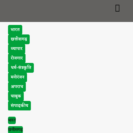
भारत
छत्तीसगढ़
व्यापार
रोजगार
धर्म-संस्कृति
मनोरंजन
अपराध
चाबुक
संपादकीय
भारत
छत्तीसगढ़