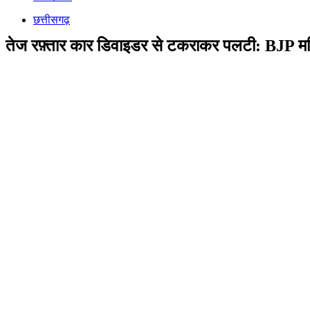
छत्तीसगढ़
तेज रफ़्तार कार डिवाइडर से टकराकर पलटी: BJP महिला