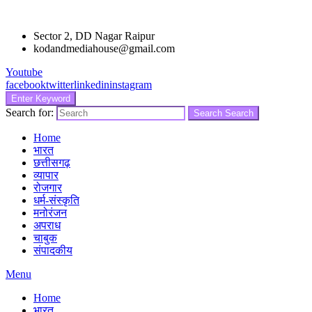
Sector 2, DD Nagar Raipur
kodandmediahouse@gmail.com
Youtube
facebook
twitter
linkedin
instagram
Enter Keyword
Search for:
Search
Search
Home
भारत
छत्तीसगढ़
व्यापार
रोजगार
धर्म-संस्कृति
मनोरंजन
अपराध
चाबुक
संपादकीय
Menu
Home
भारत