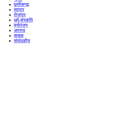
छत्तीसगढ़
व्यापार
रोजगार
धर्म-संस्कृति
मनोरंजन
अपराध
चाबुक
संपादकीय