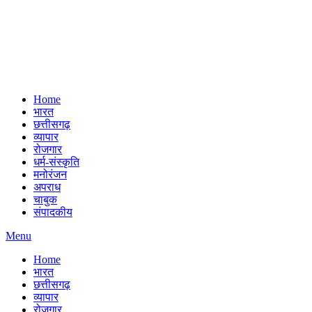
Home
भारत
छत्तीसगढ़
व्यापार
रोजगार
धर्म-संस्कृति
मनोरंजन
अपराध
चाबुक
संपादकीय
Menu
Home
भारत
छत्तीसगढ़
व्यापार
रोजगार