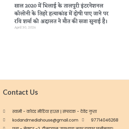
साल 2020 में भिलाई के तालपुरी इंटरनेशनल
कॉलोनी के तिहरे हत्याकांड में दोषी पाए जाने पर
रवि शर्मा को अदालत ने मौत की सजा सुनाई है।
April 30, 2026
Contact Us
स्वामी - कोदंड मीडिया हाउस | संपादक - देवेंद्र गुप्ता
kodandmediahouse@gmail.com
97714046268
पता - सेक्टर -2, दीनदयाल उपाध्याय नगर,रायपुर छत्तीसगढ़।