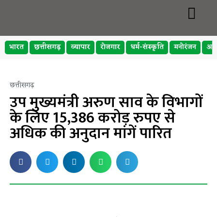
भारत
छत्तीसगढ़
व्यापार
रोजगार
धर्म-संस्कृति
मनोरंजन
अप
छत्तीसगढ़
उप मुख्यमंत्री अरुण साव के विभागों
के लिए 15,386 करोड़ रुपए से
अधिक की अनुदान मांगें पारित