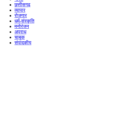
छत्तीसगढ़
व्यापार
रोजगार
धर्म-संस्कृति
मनोरंजन
अपराध
चाबुक
संपादकीय