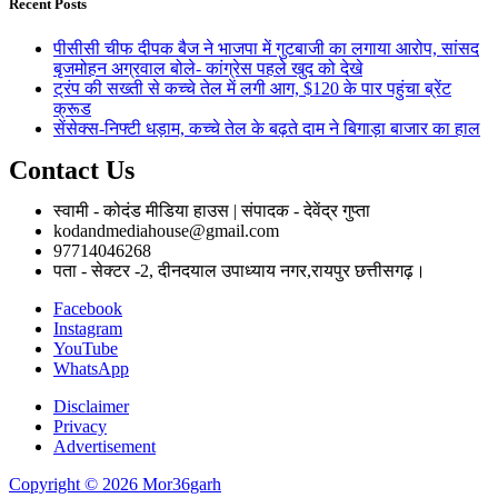
Recent Posts
पीसीसी चीफ दीपक बैज ने भाजपा में गुटबाजी का लगाया आरोप, सांसद
बृजमोहन अग्रवाल बोले- कांग्रेस पहले खुद को देखे
ट्रंप की सख्ती से कच्चे तेल में लगी आग, $120 के पार पहुंचा ब्रेंट
क्रूड
सेंसेक्स-निफ्टी धड़ाम, कच्चे तेल के बढ़ते दाम ने बिगाड़ा बाजार का हाल
Contact Us
स्वामी - कोदंड मीडिया हाउस | संपादक - देवेंद्र गुप्ता
kodandmediahouse@gmail.com
97714046268
पता - सेक्टर -2, दीनदयाल उपाध्याय नगर,रायपुर छत्तीसगढ़।
Facebook
Instagram
YouTube
WhatsApp
Disclaimer
Privacy
Advertisement
Copyright © 2026 Mor36garh