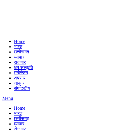
Home
भारत
छत्तीसगढ़
व्यापार
रोजगार
धर्म-संस्कृति
मनोरंजन
अपराध
चाबुक
संपादकीय
Menu
Home
भारत
छत्तीसगढ़
व्यापार
रोजगार