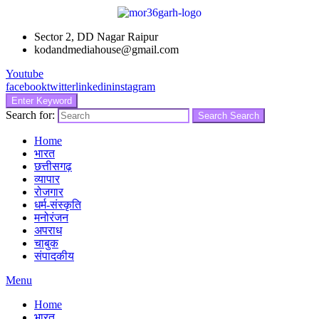
Sector 2, DD Nagar Raipur
kodandmediahouse@gmail.com
Youtube
facebook
twitter
linkedin
instagram
Enter Keyword
Search for:
Search
Search
Home
भारत
छत्तीसगढ़
व्यापार
रोजगार
धर्म-संस्कृति
मनोरंजन
अपराध
चाबुक
संपादकीय
Menu
Home
भारत