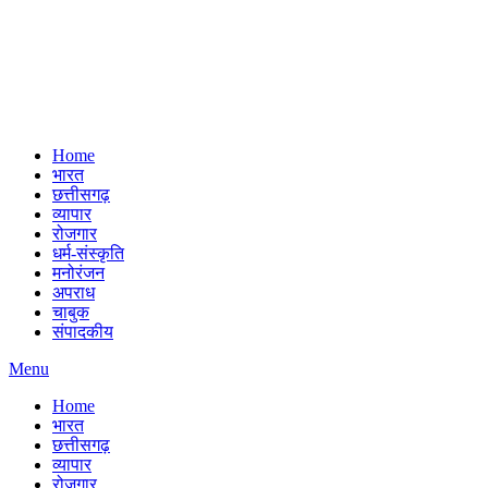
Home
भारत
छत्तीसगढ़
व्यापार
रोजगार
धर्म-संस्कृति
मनोरंजन
अपराध
चाबुक
संपादकीय
Menu
Home
भारत
छत्तीसगढ़
व्यापार
रोजगार