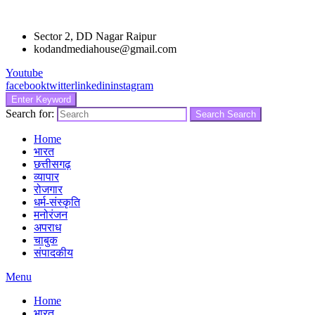
Sector 2, DD Nagar Raipur
kodandmediahouse@gmail.com
Youtube
facebook
twitter
linkedin
instagram
Enter Keyword
Search for:
Search
Search
Home
भारत
छत्तीसगढ़
व्यापार
रोजगार
धर्म-संस्कृति
मनोरंजन
अपराध
चाबुक
संपादकीय
Menu
Home
भारत