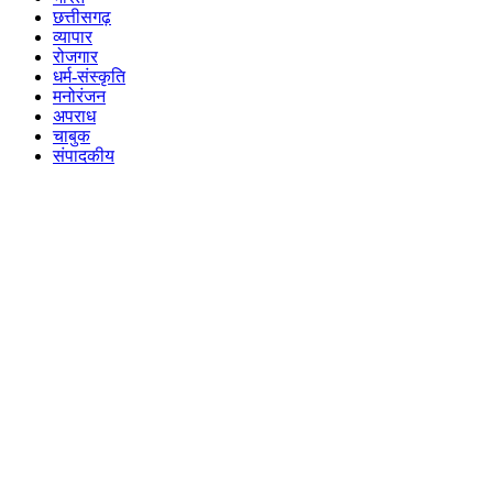
छत्तीसगढ़
व्यापार
रोजगार
धर्म-संस्कृति
मनोरंजन
अपराध
चाबुक
संपादकीय