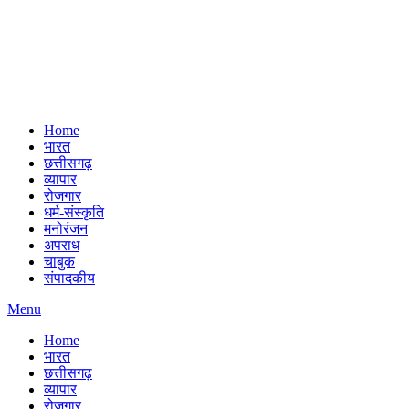
Home
भारत
छत्तीसगढ़
व्यापार
रोजगार
धर्म-संस्कृति
मनोरंजन
अपराध
चाबुक
संपादकीय
Menu
Home
भारत
छत्तीसगढ़
व्यापार
रोजगार