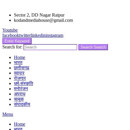
Sector 2, DD Nagar Raipur
kodandmediahouse@gmail.com
Youtube
facebook
twitter
linkedin
instagram
Enter Keyword
Search for:
Search
Search
Home
भारत
छत्तीसगढ़
व्यापार
रोजगार
धर्म-संस्कृति
मनोरंजन
अपराध
चाबुक
संपादकीय
Menu
Home
भारत