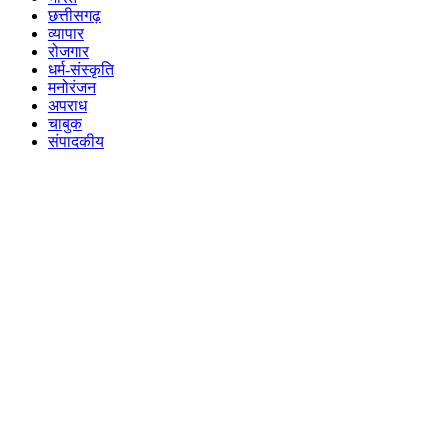
छत्तीसगढ़
व्यापार
रोजगार
धर्म-संस्कृति
मनोरंजन
अपराध
चाबुक
संपादकीय