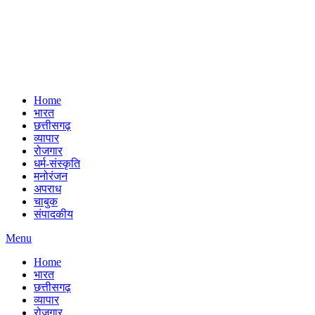
Home
भारत
छत्तीसगढ़
व्यापार
रोजगार
धर्म-संस्कृति
मनोरंजन
अपराध
चाबुक
संपादकीय
Menu
Home
भारत
छत्तीसगढ़
व्यापार
रोजगार