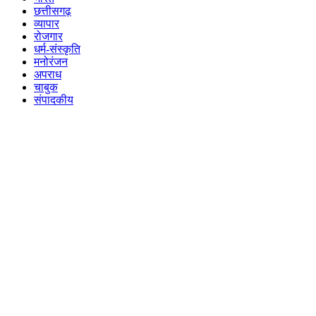
छत्तीसगढ़
व्यापार
रोजगार
धर्म-संस्कृति
मनोरंजन
अपराध
चाबुक
संपादकीय