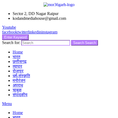
Sector 2, DD Nagar Raipur
kodandmediahouse@gmail.com
Youtube
facebook
twitter
linkedin
instagram
Enter Keyword
Search for:
Search
Search
Home
भारत
छत्तीसगढ़
व्यापार
रोजगार
धर्म-संस्कृति
मनोरंजन
अपराध
चाबुक
संपादकीय
Menu
Home
भारत