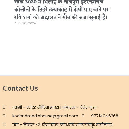
साल 2020 में भिलाई के तालपुरी इंटरनेशनल
कॉलोनी के तिहरे हत्याकांड में दोषी पाए जाने पर
रवि शर्मा को अदालत ने मौत की सजा सुनाई है।
April 30, 2026
Contact Us
स्वामी - कोदंड मीडिया हाउस | संपादक - देवेंद्र गुप्ता
kodandmediahouse@gmail.com
97714046268
पता - सेक्टर -2, दीनदयाल उपाध्याय नगर,रायपुर छत्तीसगढ़।